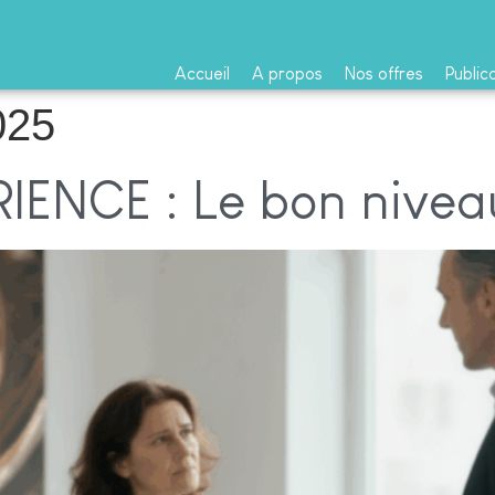
Accueil
A propos
Nos offres
Public
025
IENCE : Le bon nivea