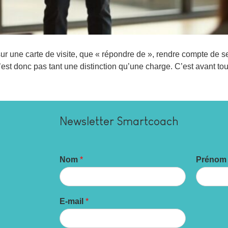
e sur une carte de visite, que « répondre de », rendre compte de
’est donc pas tant une distinction qu’une charge. C’est avant tou
Newsletter Smartcoach
P
Nom
*
Préno
r
é
n
o
E-mail
*
m
*
E