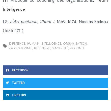
[1]
Pratique du coaching des organisations
, Team
Intelligence
[2]
L’Art poétique, Chant 1
, 1669-1674, Nicolas Boileau
(1636-1711)
EXPÉRIENCE
,
HUMAIN
,
INTELLIGENCE
,
ORGANISATION
,
PROFESSIONNEL
,
RELECTURE
,
SENSIBILITÉ
,
VOLONTÉ
FACEBOOK
TWITTER
LINKEDIN