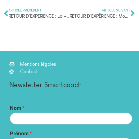
ARTICLE PRÉCÉDENT
ARTICLE SUIVANT
RETOUR D’EXPERIENCE : La « Magie » du collectif
RETOUR D’EXPÉRIENCE : Moment de solitude
Mentions légales
Contact
Newsletter Smartcoach
N
Nom
*
o
m
N
o
Prénom
*
m