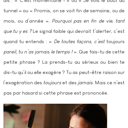
dis : « C’est momentané ! » ou « Je vois le bout du
tunnel » ou « Promis, on se voit fin de semaine, ou de
mois, ou d’année ».
Pourquoi pas en fin de vie, tant
que tu y es ?
Le signal faible qui devrait t’alerter, c’est
quand tu entends : «
De toutes façons, c’est
toujours
pareil, tu n’as
jamais
le temps !
». Que fais-tu de cette
petite phrase ? La prends-tu au sérieux ou bien te
dis-tu qu’il ou elle exagère ? Tu as peut-être raison sur
l’exagération des
toujours
et des
jamais
. Mais ce n’est
pas par hasard si cette phrase est prononcée.