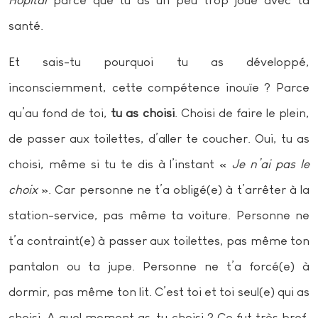
Hôpital
parce que tu as un peu trop joué avec ta
santé.
Et sais-tu pourquoi tu as développé,
inconsciemment, cette compétence inouïe ? Parce
qu’au fond de toi,
tu as choisi
. Choisi de faire le plein,
de passer aux toilettes, d’aller te coucher. Oui, tu as
choisi, même si tu te dis à l’instant «
Je n’ai pas le
choix
». Car personne ne t’a obligé(e) à t’arrêter à la
station-service, pas même ta voiture. Personne ne
t’a contraint(e) à passer aux toilettes, pas même ton
pantalon ou ta jupe. Personne ne t’a forcé(e) à
dormir, pas même ton lit. C’est toi et toi seul(e) qui as
choisi. A quel moment as-tu choisi ? Ce fut très bref,