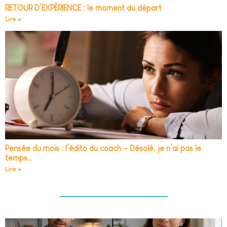
RETOUR D’EXPÉRIENCE : le moment du départ
Lire »
Pensée du mois : l’édito du coach – Désolé, je n’ai pas le
temps…
Lire »