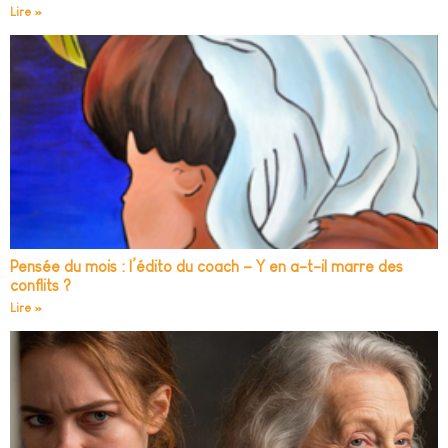
Lire »
Pensée du mois : l’édito du coach – Y en a-t-il marre des
conflits ?
Lire »