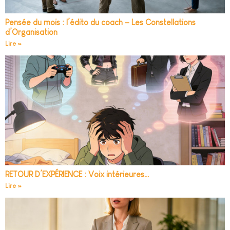
Pensée du mois : l’édito du coach – Les Constellations
d’Organisation
Lire »
RETOUR D’EXPÉRIENCE : Voix intérieures…
Lire »