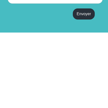
o
m
Envoyer