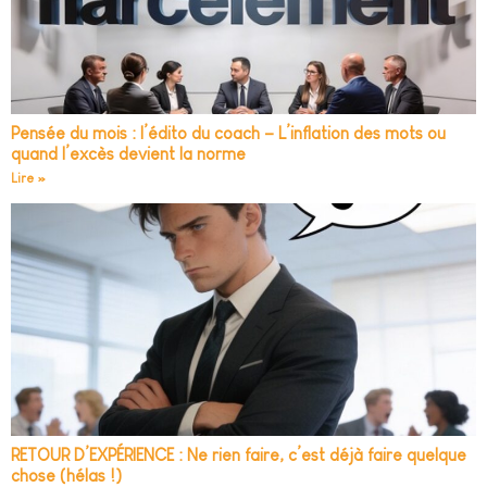
Pensée du mois : l’édito du coach – L’inflation des mots ou
quand l’excès devient la norme
Lire »
RETOUR D’EXPÉRIENCE : Ne rien faire, c’est déjà faire quelque
chose (hélas !)