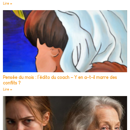
Lire »
Pensée du mois : l’édito du coach – Y en a-t-il marre des
conflits ?
Lire »