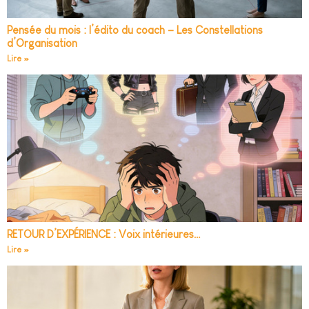
Pensée du mois : l’édito du coach – Les Constellations
d’Organisation
Lire »
RETOUR D’EXPÉRIENCE : Voix intérieures…
Lire »