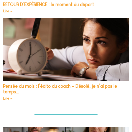
RETOUR D’EXPÉRIENCE : le moment du départ
Lire »
Pensée du mois : l’édito du coach – Désolé, je n’ai pas le
temps…
Lire »