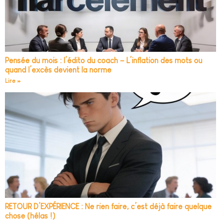
Pensée du mois : l’édito du coach – L’inflation des mots ou
quand l’excès devient la norme
Lire »
RETOUR D’EXPÉRIENCE : Ne rien faire, c’est déjà faire quelque
chose (hélas !)