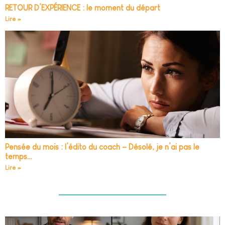
RETOUR D’EXPÉRIENCE : le moment du départ
Lire »
Pensée du mois : l’édito du coach – Désolé, je n’ai pas le
temps…
Lire »