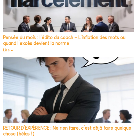
Pensée du mois : l’édito du coach – L’inflation des mots ou
quand l’excès devient la norme
Lire »
RETOUR D’EXPÉRIENCE : Ne rien faire, c’est déjà faire quelque
chose (hélas !)