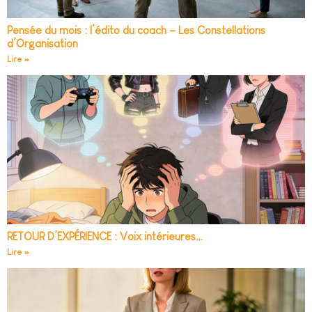
Pensée du mois : l’édito du coach – Les Constellations
d’Organisation
Lire »
RETOUR D’EXPÉRIENCE : Voix intérieures…
Lire »