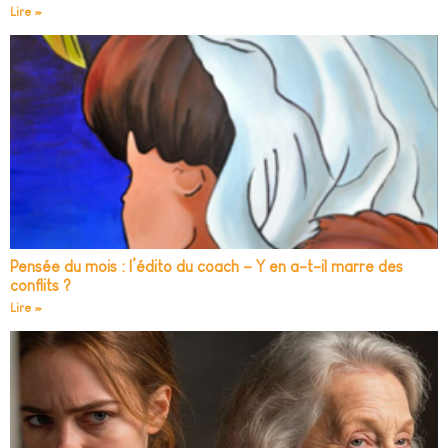
Lire »
Pensée du mois : l’édito du coach – Y en a-t-il marre des
conflits ?
Lire »